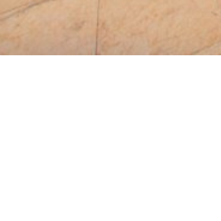
ccompagne
 actuellement composée de 22
e copropriété, de la gestion
portons le plus grand soin au
ture indépendante des grands
vec du personnel spécialisé sur
que vous souhaitiez trouver un
rchiez à vendre ou acheter un